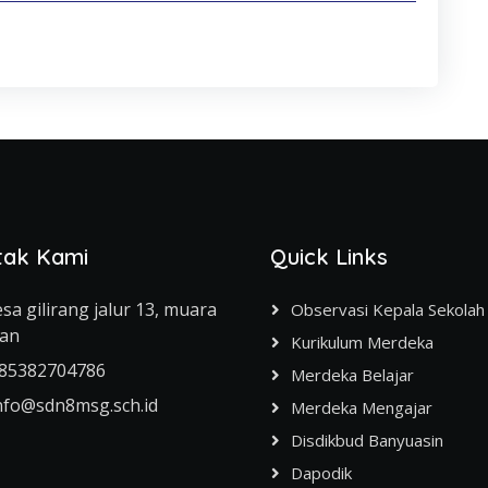
tak Kami
Quick Links
sa gilirang jalur 13, muara
Observasi Kepala Sekolah
han
Kurikulum Merdeka
85382704786
Merdeka Belajar
nfo@sdn8msg.sch.id
Merdeka Mengajar
Disdikbud Banyuasin
Dapodik