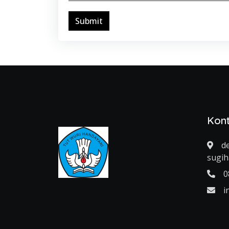
Submit
Kon
de
sugi
0
i